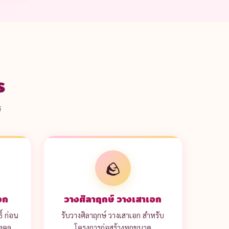
ร
ร
🪨
อก
วางศิลาฤกษ์ วางเสาเอก
ิ์ ก่อน
รับวางศิลาฤกษ์ วางเสาเอก สำหรับ
มงคล
โครงการก่อสร้างทุกขนาด