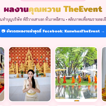
ผลงาน
คุณหวาน TheEvent
ทำบุญบริษัท พิธีวางเสาเอก ทั่วภาคอีสาน • คลิกภาพเพื่อชมรายละเอ
📷 อัพเดตผลงานล่าสุดที่ Facebook: KunwhanTheEvent →