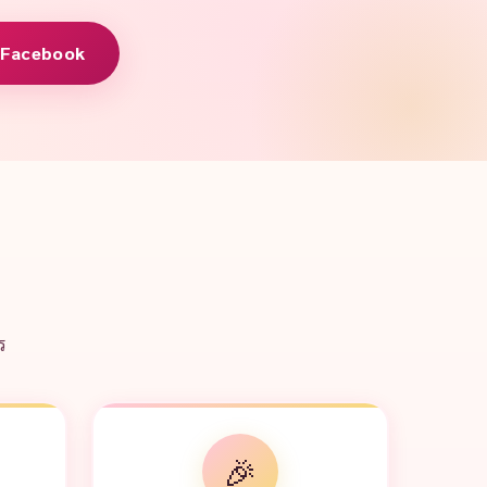
 Facebook
ร
🎉