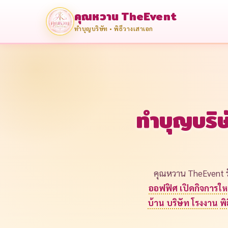
คุณหวาน TheEvent
ทำบุญบริษัท • พิธีวางเสาเอก
ทำบุญบริษ
คุณหวาน TheEvent ร
ออฟฟิศ เปิดกิจการให
บ้าน บริษัท โรงงาน
พ