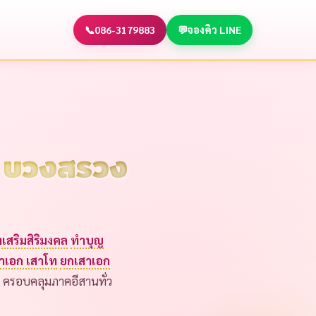
📞
086-3179883
💬
จองคิว LINE
ก บวงสรวง
เสริมสิริมงคล
ทำบุญ
สาเอก เสาโท
ยกเสาเอก
ครอบคลุมภาคอีสานทั่ว