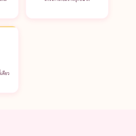
ก
เดียว