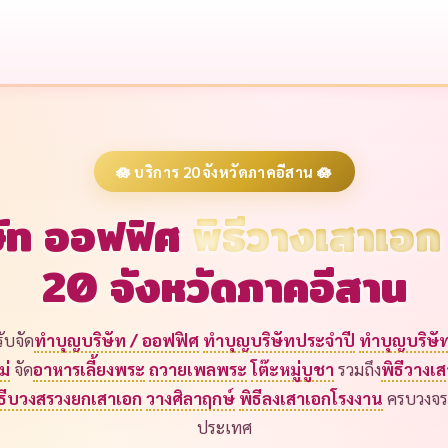
🪷 บริการ 20 จังหวัดภาคอีสาน 🪷
ัท
ออฟฟิศ
พิธีวางเสาเอ
20 จังหวัดภาคอีสาน
ับจัด
ทำบุญบริษัท / ออฟฟิศ
ทำบุญบริษัทประจำปี
ทำบุญบริษัท
ม่
จัด
อาหารเลี้ยงพระ
ถวายเพลพระ
โต๊ะหมู่บูชา
รวมถึง
พิธีวางเ
ิธีบวงสรวงยกเสาเอก
วางศิลาฤกษ์
พิธีลงเสาเอกโรงงาน
ครบวงจร 
ประเทศ