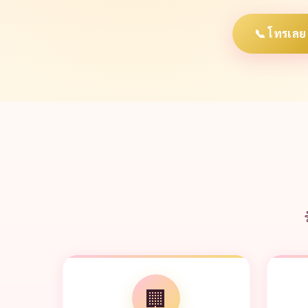
📞 โทรเลย
🏢