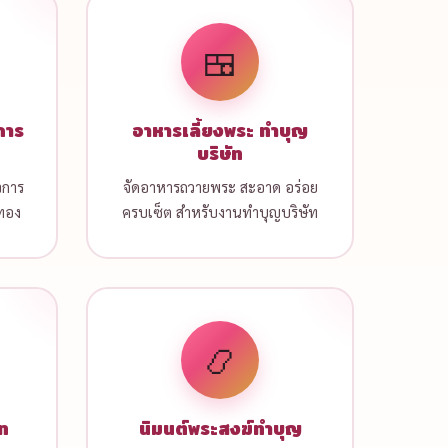
🍱
การ
อาหารเลี้ยงพระ ทำบุญ
บริษัท
จการ
จัดอาหารถวายพระ สะอาด อร่อย
บทอง
ครบเซ็ต สำหรับงานทำบุญบริษัท
📿
ัท
นิมนต์พระสงฆ์ทำบุญ