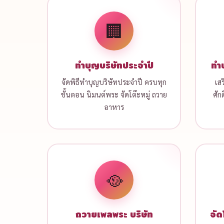
🏢
ทำบุญบริษัทประจำปี
ทำบ
จัดพิธีทำบุญบริษัทประจำปี ครบทุก
เส
ขั้นตอน นิมนต์พระ จัดโต๊ะหมู่ ถวาย
ศัก
อาหาร
🥘
ถวายเพลพระ บริษัท
จัด