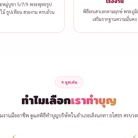
โรงงาน
๊ะหมู่บูชา 5/7/9 พระพุทธรูป
พิธียกเสาเอกตามฤกษ์ พระภูมิเจ
ไม้ ธูปเทียน สวยงาม ครบถ้วน
เสริมรากฐานความมั่นคง
⭐ จุดเด่น
ทำไมเลือก
เราทำบุญ
ีมงานมืออาชีพ ดูแลพิธีทำบุญบริษัทในอำเภอเลิงนกทา ยโสธร ครบวง