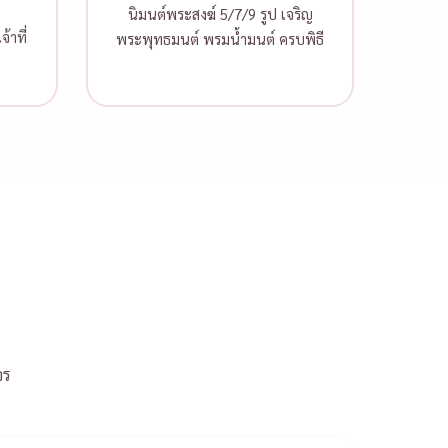
นิมนต์พระสงฆ์ 5/7/9 รูป เจริญ
้าที่
พระพุทธมนต์ พรมน้ำมนต์ ครบพิธี
จร