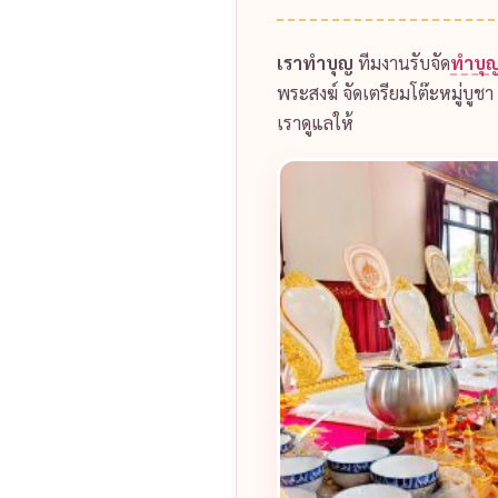
เราทำบุญ
ทีมงานรับจัด
ทำบุญ
พระสงฆ์ จัดเตรียมโต๊ะหมู่บูช
เราดูแลให้