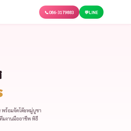
📞
086-3179883
💬
LINE
ศ
ร
น
พร้อม
จัดโต๊ะหมู่บูชา
ีมงานมืออาชีพ พิธี