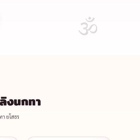
ลิงนกทา
กทา ยโสธร