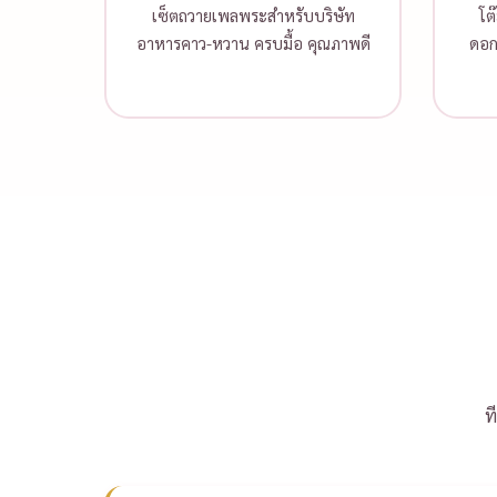
เซ็ตถวายเพลพระสำหรับบริษัท
โต
อาหารคาว-หวาน ครบมื้อ คุณภาพดี
ดอก
ท