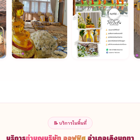
📝 บริการในพื้นที่
บริการ
ทำบุญบริษัท ออฟฟิศ
อำเภอเลิงนกทา