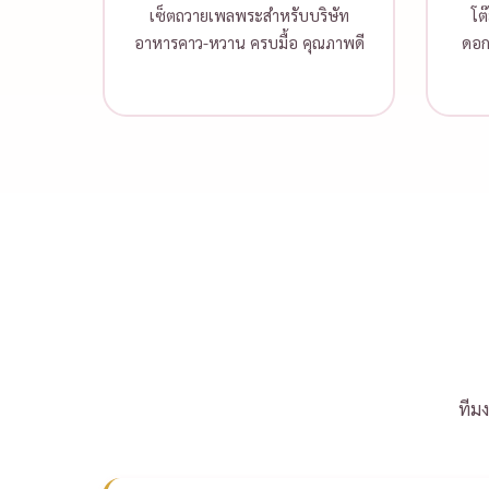
เซ็ตถวายเพลพระสำหรับบริษัท
โต
อาหารคาว-หวาน ครบมื้อ คุณภาพดี
ดอก
ทีม