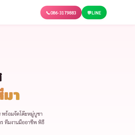
📞
086-3179883
💬
LINE
ศ
ีมา
น
พร้อม
จัดโต๊ะหมู่บูชา
 ทีมงานมืออาชีพ พิธี