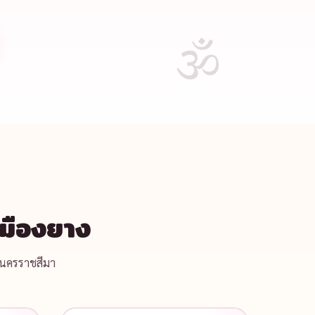
มืองยาง
 นครราชสีมา