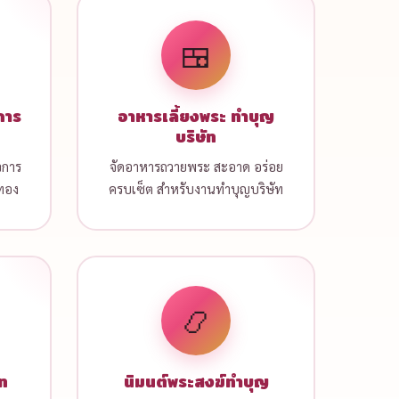
🍱
การ
อาหารเลี้ยงพระ ทำบุญ
บริษัท
จการ
จัดอาหารถวายพระ สะอาด อร่อย
บทอง
ครบเซ็ต สำหรับงานทำบุญบริษัท
📿
ัท
นิมนต์พระสงฆ์ทำบุญ