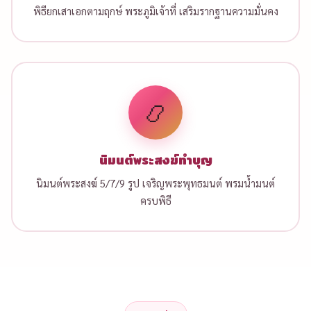
พิธียกเสาเอกตามฤกษ์ พระภูมิเจ้าที่ เสริมรากฐานความมั่นคง
📿
นิมนต์พระสงฆ์ทำบุญ
นิมนต์พระสงฆ์ 5/7/9 รูป เจริญพระพุทธมนต์ พรมน้ำมนต์
ครบพิธี