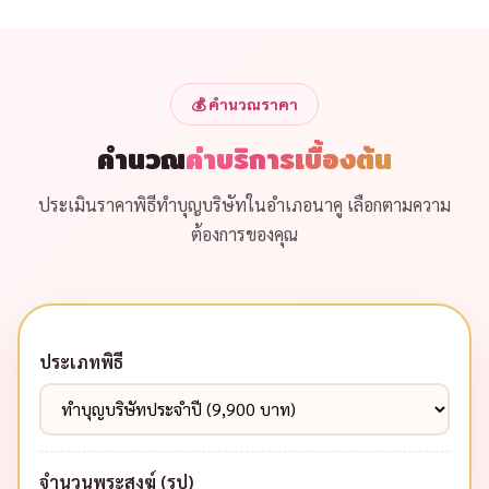
พระภูมิเจ้าที่ เครื่องสังเวย ของมงคลเทพื้น สายสิญจน์ ผ้า
แพรเสาเอก ดูแลพิธีตั้งแต่ต้นจนเสาตั้งเรียบร้อย เพื่อ
รากฐานที่มั่นคง
📿 แพ็กเกจที่นิยมในอำเภอนาคู
ลูกค้าในอำเภอนาคู จังหวัดกาฬสินธุ์ นิยมเลือกแพ็กเกจ
นิมนต์พระ 9 รูป พร้อมโต๊ะหมู่บูชา อาหารถวายเพล
และเครื่องไทยธรรม
ในราคาเริ่มต้น 9,900 บาท เหมาะ
กับบริษัทขนาดเล็ก-กลาง สำหรับโรงงานหรือบริษัทใหญ่
สามารถปรับแพ็กเกจให้เหมาะกับจำนวนพนักงานและ
พื้นที่จัดงาน
📞 จองคิวทำบุญบริษัท อำเภอนาคู
สนใจจัด
ทำบุญบริษัท / ออฟฟิศ
,
ยกเสาเอก บ้าน