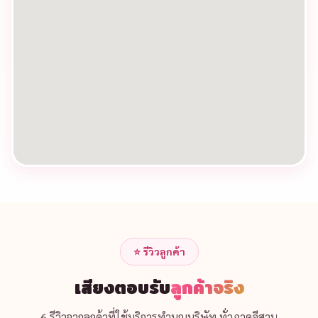
บริการครอบคลุม
ทุกตำบล
ในอำเภอนา
คู
ทีมงานเดินทางไปจัดพิธีถึงที่ ทุกตำบลในอำเภอนาคู จังหวัด
กาฬสินธุ์
ตำบลนาคู
ตำบลสายนาวัง
ตำบลโนนนาจาน
ตำบลบ่อแก้ว
ตำบลภูแล่นช้าง