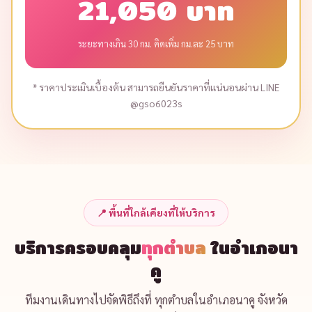
ประเภทพิธี
จำนวนพระสงฆ์ (รูป)
เพิ่มจัดโต๊ะหมู่บูชาพิเศษ (+3,500)
เพิ่มอาหารเลี้ยงพระ/ถวายเพล (+350×พระ)
ระยะทางจากตัวอำเภอ (กิโลเมตร)