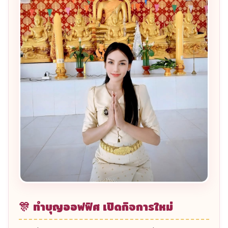
การ
ทำบุญบริษัทประจำปี
เป็นประเพณีที่ผู้ประกอบการ
ในอำเภอนาคู กาฬสินธุ์ นิยมจัดเป็นประจำทุกปี เพื่อความ
เป็นสิริมงคลแก่กิจการ พนักงาน และครอบครัว ทีมงาน
เราจัดพิธีให้ครบทุกรายละเอียด ทั้งนิมนต์พระสงฆ์เจริญ
พระพุทธมนต์ พรมน้ำพระพุทธมนต์ทั่วบริษัท ถวาย
ภัตตาหารและเครื่องไทยธรรม สามารถเลือกพระจำนวน
5, 7 หรือ 9 รูปตามขนาดงาน
✨ ทำบุญบริษัทเสริมสิริมงคล
นอกจากทำบุญประจำปี เรารับจัด
ทำบุญบริษัทเสริมสิริ
มงคล
ในโอกาสพิเศษ เช่น ครบรอบกิจการ เปลี่ยนผู้
บริหาร ขยายธุรกิจ หรือเมื่อกิจการประสบปัญหา เพื่อ
เสริมพลังบวก เปิดทางมงคล ดึงดูดโชคลาภและความเจริญ
รุ่งเรือง พิธีจัดอย่างประณีต ตามฤกษ์มงคลที่เหมาะกับ
เจ้าของกิจการ