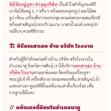
ถวายเพลพระ บริษัท
ครบเซ็ต ทั้งอาหารคาว อาหาร
หวาน น้ำดื่ม ขนม ผลไม้ จัดในภาชนะสวยงาม สะอาด ถูก
หลักอนามัย รสชาติอร่อย เตรียมไว้ให้พร้อมก่อนพระสงฆ์
ฉัน