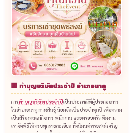
📝 บริการในพื้นที่
บริการ
ทำบุญบริษัท ออฟฟิศ
อำเภอนาคู
เราทำบุญ
ทีมงานรับจัด
ทำบุญบริษัท / ออฟฟิศ
ครบ
วงจรในพื้นที่อำเภอนาคู จังหวัดกาฬสินธุ์ ดูแลทุกขั้นตอน
ตั้งแต่การนิมนต์พระสงฆ์ จัดเตรียมโต๊ะหมู่บูชา จัดอาหาร
ถวายเพล ไปจนถึงพิธีปิดงาน ลูกค้าเตรียมเพียงสถานที่
ส่วนพิธีกรรมและอุปกรณ์ทุกอย่างเราดูแลให้