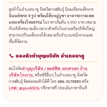
🛕 จัดโต๊ะหมู่บูชา พิธีทำบุญบริษัท
จัดโต๊ะหมู่บูชา ทำบุญบริษัท
เป็นหัวใจสำคัญของพิธี
เราจัดโต๊ะหมู่ 5, 7 หรือ 9 พร้อมพระพุทธรูป ดอกไม้สด
ธูป เทียน เครื่องสักการะครบชุด ตกแต่งสวยงามสมเกียรติ
พร้อมสายสิญจน์รอบบริเวณงาน บาตรน้ำมนต์ และอุปก
รณ์อื่นๆ ตามพิธีกรรม
🏗️ พิธียกเสาเอก บ้าน บริษัท โรงงาน
สำหรับผู้ที่กำลังจะก่อสร้างบ้าน บริษัท หรือโรงงานใน
อำเภอนาคู จังหวัดกาฬสินธุ์ เราให้บริการ
ยกเสาเอก บ้าน
บริษัท โรงงาน
ตามฤกษ์มงคล จัดเตรียมเครื่องบูชา