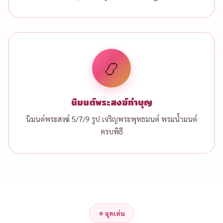
📿
นิมนต์พระสงฆ์ทำบุญ
นิมนต์พระสงฆ์ 5/7/9 รูป เจริญพระพุทธมนต์ พรมน้ำมนต์
ครบพิธี
⭐ จุดเด่น