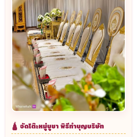
🎊 ทำบุญออฟฟิศ เปิดกิจการใหม่
การเริ่มต้นธุรกิจใหม่ในอำเภอนาคู ควรเริ่มต้นด้วยพิธี
ทำบุญออฟฟิศ เปิดกิจการใหม่
เพื่อให้กิจการดำเนินไป
อย่างราบรื่น มีโชคลาภ ลูกค้ามาก ทีมงานจัดพิธีให้ครบทั้ง
ทำบุญเปิดสำนักงาน วางพระภูมิเจ้าที่ บรรจุดวงตรา และ
ปล่อยปลาทำบุญหากต้องการ บริการครอบคลุมทุกตำบล
ในอำเภอนาคู
🍱 อาหารเลี้ยงพระ ถวายเพลพระบริษัท
หนึ่งในขั้นตอนสำคัญของพิธีทำบุญคือการถวายภัตตาหาร
แด่พระสงฆ์ เราจัด
อาหารเลี้ยงพระ ทำบุญบริษัท
และ