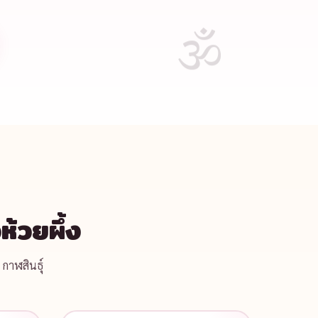
้วยผึ้ง
กาฬสินธุ์