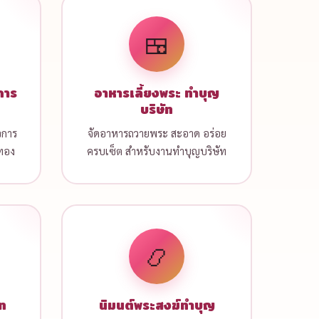
🍱
การ
อาหารเลี้ยงพระ ทำบุญ
บริษัท
จการ
จัดอาหารถวายพระ สะอาด อร่อย
บทอง
ครบเซ็ต สำหรับงานทำบุญบริษัท
📿
ัท
นิมนต์พระสงฆ์ทำบุญ