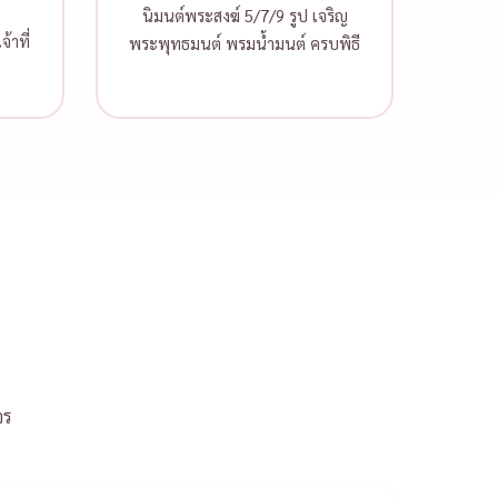
นิมนต์พระสงฆ์ 5/7/9 รูป เจริญ
้าที่
พระพุทธมนต์ พรมน้ำมนต์ ครบพิธี
จร