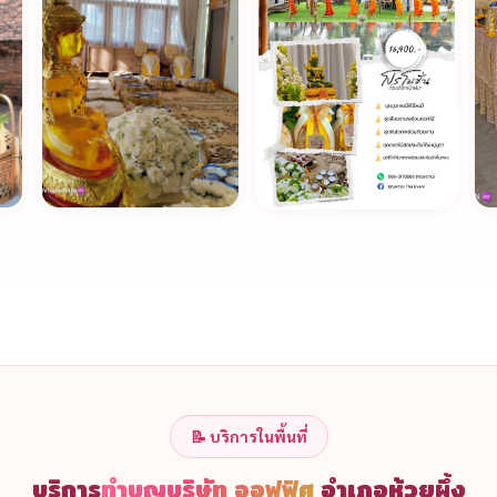
📝 บริการในพื้นที่
บริการ
ทำบุญบริษัท ออฟฟิศ
อำเภอห้วยผึ้ง