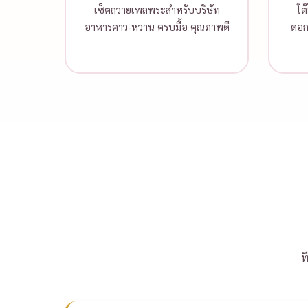
เซ็ตถวายเพลพระสำหรับบริษัท
โต
อาหารคาว-หวาน ครบมื้อ คุณภาพดี
ดอก
ท