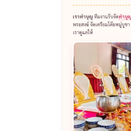
เราทำบุญ
ทีมงานรับจัด
ทำบุญ
พระสงฆ์ จัดเตรียมโต๊ะหมู่บูช
เราดูแลให้