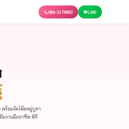
📞
086-3179883
💬
LINE
ศ
์
น
พร้อม
จัดโต๊ะหมู่บูชา
ทีมงานมืออาชีพ พิธี