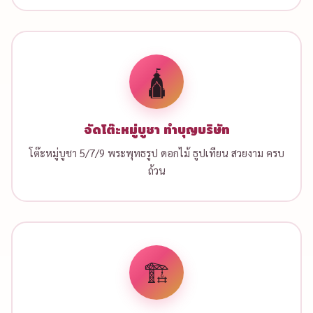
🛕
จัดโต๊ะหมู่บูชา ทำบุญบริษัท
โต๊ะหมู่บูชา 5/7/9 พระพุทธรูป ดอกไม้ ธูปเทียน สวยงาม ครบ
ถ้วน
🏗️