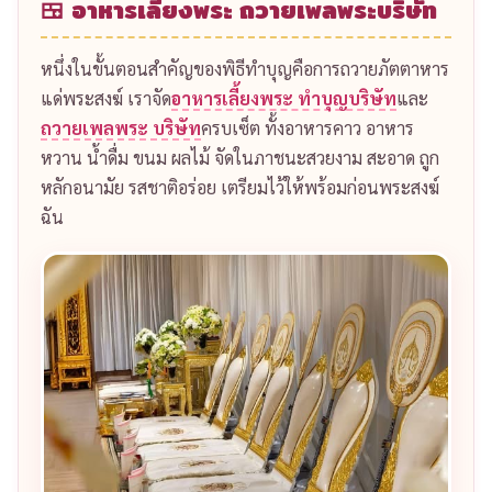
🍱 อาหารเลี้ยงพระ ถวายเพลพระบริษัท
หนึ่งในขั้นตอนสำคัญของพิธีทำบุญคือการถวายภัตตาหาร
แด่พระสงฆ์ เราจัด
อาหารเลี้ยงพระ ทำบุญบริษัท
และ
ถวายเพลพระ บริษัท
ครบเซ็ต ทั้งอาหารคาว อาหาร
หวาน น้ำดื่ม ขนม ผลไม้ จัดในภาชนะสวยงาม สะอาด ถูก
หลักอนามัย รสชาติอร่อย เตรียมไว้ให้พร้อมก่อนพระสงฆ์
ฉัน