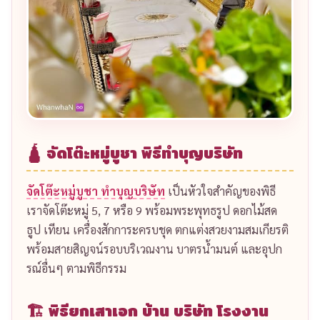
🛕 จัดโต๊ะหมู่บูชา พิธีทำบุญบริษัท
จัดโต๊ะหมู่บูชา ทำบุญบริษัท
เป็นหัวใจสำคัญของพิธี
เราจัดโต๊ะหมู่ 5, 7 หรือ 9 พร้อมพระพุทธรูป ดอกไม้สด
ธูป เทียน เครื่องสักการะครบชุด ตกแต่งสวยงามสมเกียรติ
พร้อมสายสิญจน์รอบบริเวณงาน บาตรน้ำมนต์ และอุปก
รณ์อื่นๆ ตามพิธีกรรม
🏗️ พิธียกเสาเอก บ้าน บริษัท โรงงาน