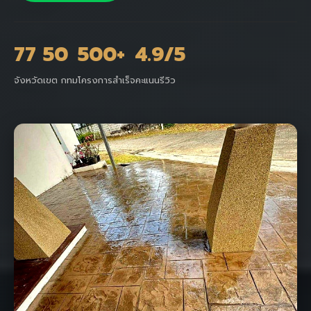
77
50
500+
4.9/5
จังหวัด
เขต กทม
โครงการสำเร็จ
คะแนนรีวิว