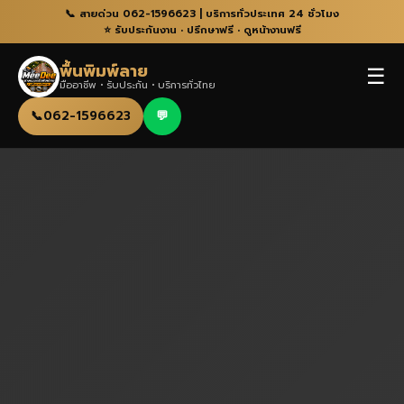
📞 สายด่วน 062-1596623 | บริการทั่วประเทศ 24 ชั่วโมง
⭐ รับประกันงาน • ปรึกษาฟรี • ดูหน้างานฟรี
พื้นพิมพ์ลาย
☰
มืออาชีพ • รับประกัน • บริการทั่วไทย
📞
062-1596623
💬