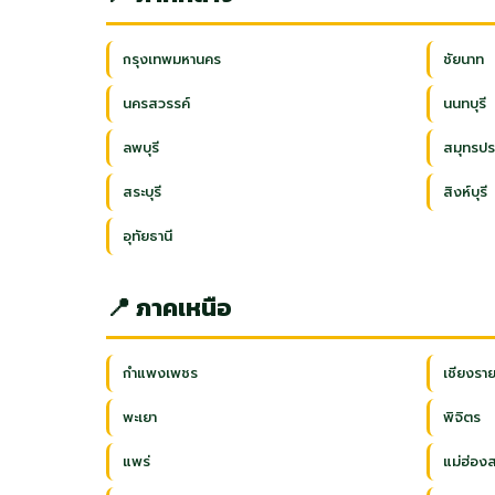
กรุงเทพมหานคร
ชัยนาท
นครสวรรค์
นนทบุรี
ลพบุรี
สมุทรปร
สระบุรี
สิงห์บุรี
อุทัยธานี
📍 ภาคเหนือ
กำแพงเพชร
เชียงรา
พะเยา
พิจิตร
แพร่
แม่ฮ่อง