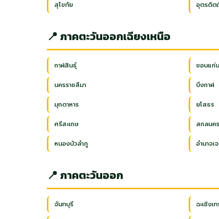
สุโขทัย
อุตรดิตถ
📍 ภาคตะวันออกเฉียงเหนือ
กาฬสินธุ์
ขอนแก่
นครราชสีมา
บึงกาฬ
มุกดาหาร
ยโสธร
ศรีสะเกษ
สกลนค
หนองบัวลำภู
อำนาจเจ
📍 ภาคตะวันออก
จันทบุรี
ฉะเชิงเท