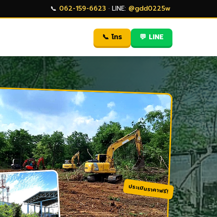
📞
062-159-6623
· LINE:
@gdd0225w
📞 โทร
💬 LINE
ประเมินราคาฟรี!