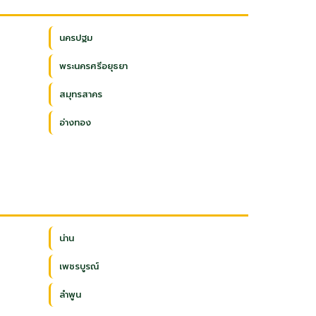
นครปฐม
พระนครศรีอยุธยา
สมุทรสาคร
อ่างทอง
น่าน
เพชรบูรณ์
ลำพูน