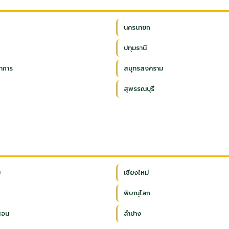
นครนายก
ปทุมธานี
าการ
สมุทรสงคราม
สุพรรณบุรี
ย
เชียงใหม่
พิษณุโลก
สอน
ลำปาง