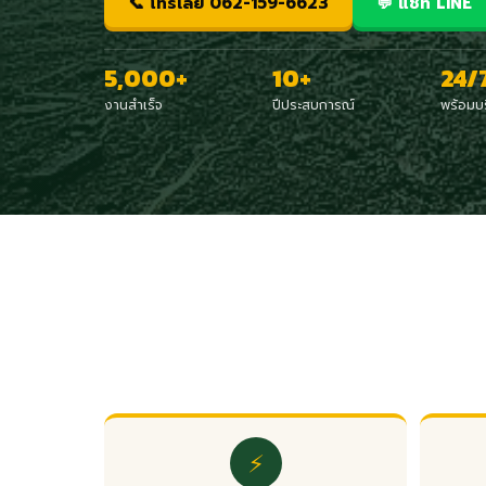
📞 โทรเลย 062-159-6623
💬 แชท LINE
5,000+
10+
24/
งานสำเร็จ
ปีประสบการณ์
พร้อมบ
⚡