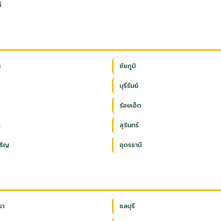
์
น
ชัยภูมิ
บุรีรัมย์
ร้อยเอ็ด
ร
สุรินทร์
ริญ
อุดรธานี
รา
ชลบุรี