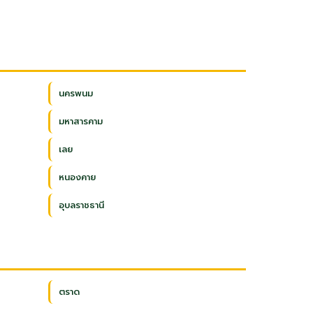
นครพนม
มหาสารคาม
เลย
หนองคาย
อุบลราชธานี
ตราด