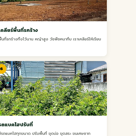
เคลียร์พื้นที่รกร้าง
พื้นที่รกร้างทิ้งไว้นาน หญ้าสูง วัชพืชหนาทึบ เราเคลียร์ให้เรียบ
6
รถแบคโฮปรับที่
มีรถแบคโฮทุกขนาด ปรับพื้นที่ ขุดบ่อ ขุดสระ ขนเศษซาก