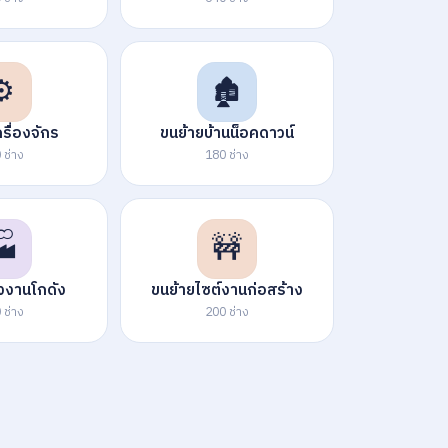
⚙️
🏚️
รื่องจักร
ขนย้ายบ้านน็อคดาวน์
 ช่าง
180 ช่าง
🏭
🚧
งงานโกดัง
ขนย้ายไซต์งานก่อสร้าง
 ช่าง
200 ช่าง