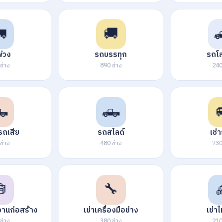

🚚
่วง
รถบรรทุก
รถโ
ช่าง
890 ช่าง
240

🛻
ถเสีย
รถสไลด์
เช่า
ช่าง
480 ช่าง
730

🔧
งานก่อสร้าง
เช่าเครื่องมือช่าง
เช่า
ช่าง
380 ช่าง
210