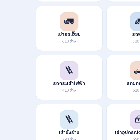
🚛

เช่ารถเฮี๊ยบ
รถพ
610 ช่าง
320 
🪜

รถกระเช้าไฟฟ้า
รถยกร
410 ช่าง
520 
🪜

เช่านั่งร้าน
เช่าอุปกรณ์
290 ช่าง
560 