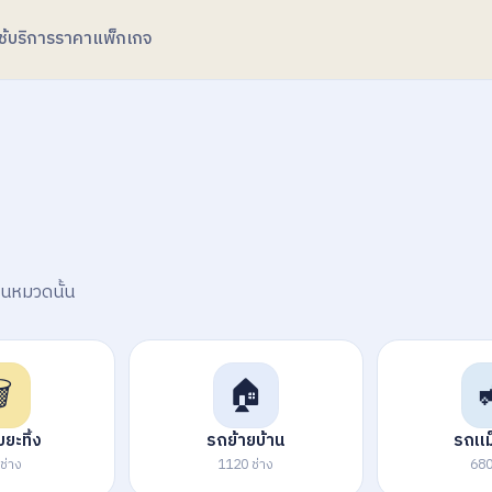
้บริการ
ราคาแพ็กเกจ
รในหมวดนั้น
️
🏠
ยะทิ้ง
รถย้ายบ้าน
รถแม
ช่าง
1120 ช่าง
680