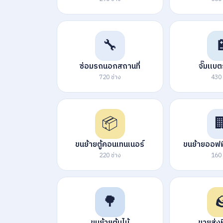
🔧

ซ่อมรถนอกสถานที่
จั๊มแบ
720 ช่าง
430 
📦

ขนย้ายตู้คอนเทนเนอร์
ขนย้ายออฟฟ
220 ช่าง
160 
🌳

ขนย้ายต้นไม้
ขายส่งห