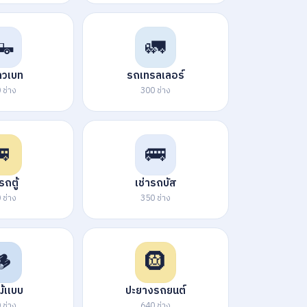
🛻
🚛
ลวเบท
รถเทรลเลอร์
 ช่าง
300 ช่าง
🚐
🚌
รถตู้
เช่ารถบัส
 ช่าง
350 ช่าง
🪵
🛞
ไม้แบบ
ปะยางรถยนต์
 ช่าง
640 ช่าง