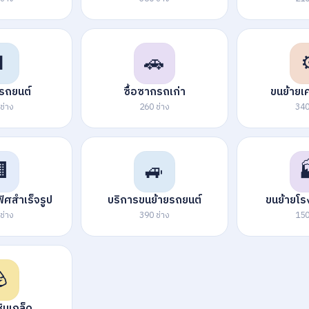

🚗
ตรถยนต์
ซื้อซากรถเก่า
ขนย้ายเค
ช่าง
260 ช่าง
340

🚙
ิศสำเร็จรูป
บริการขนย้ายรถยนต์
ขนย้ายโร
ช่าง
390 ช่าง
150

ินเกล็ด